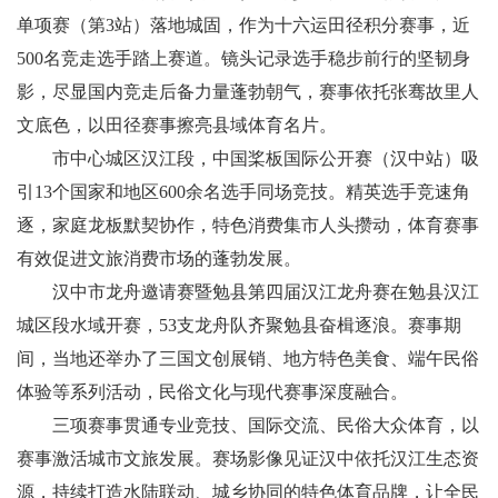
单项赛（第3站）落地城固，作为十六运田径积分赛事，近
500名竞走选手踏上赛道。镜头记录选手稳步前行的坚韧身
影，尽显国内竞走后备力量蓬勃朝气，赛事依托张骞故里人
文底色，以田径赛事擦亮县域体育名片。
市中心城区汉江段，中国桨板国际公开赛（汉中站）吸
引13个国家和地区600余名选手同场竞技。精英选手竞速角
逐，家庭龙板默契协作，特色消费集市人头攒动，体育赛事
有效促进文旅消费市场的蓬勃发展。
汉中市龙舟邀请赛暨勉县第四届汉江龙舟赛在勉县汉江
城区段水域开赛，53支龙舟队齐聚勉县奋楫逐浪。赛事期
间，当地还举办了三国文创展销、地方特色美食、端午民俗
体验等系列活动，民俗文化与现代赛事深度融合。
三项赛事贯通专业竞技、国际交流、民俗大众体育，以
赛事激活城市文旅发展。赛场影像见证汉中依托汉江生态资
源，持续打造水陆联动、城乡协同的特色体育品牌，让全民