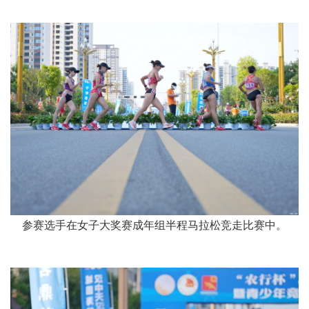
参赛选手在女子大奖赛成年组半程马拉松竞走比赛中。