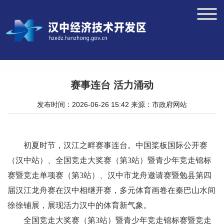
赛事连台 活力涌动
发布时间：2026-06-26 15:42
来源：市政府网站
初夏时节，汉江之畔赛事连台。中国桨板国际公开赛
（汉中站）、全国竞走大奖赛（第3站）暨青少年竞走锦标
赛暨竞走单项赛（第3站）、汉中市龙舟邀请赛暨勉县第四
届汉江龙舟赛在汉中相继开赛，多元体育画卷在秦巴山水间
徐徐铺展，展现活力汉中的体育新气象。
全国竞走大奖赛（第3站）暨青少年竞走锦标赛暨竞走