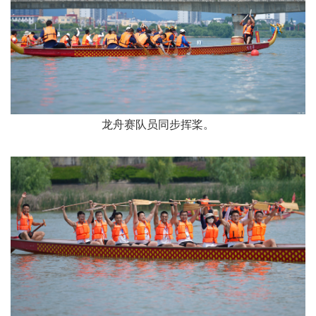
龙舟赛队员同步挥桨。