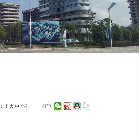
：【
大
中
小
】
打印