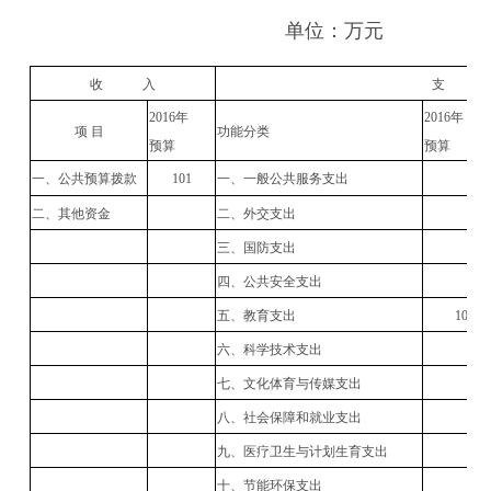
单位：万元
收 入
支
2016年
2016年
项 目
功能分类
预算
预算
一、公共预算拨款
101
一、一般公共服务支出
二、其他资金
二、外交支出
三、国防支出
四、公共安全支出
五、教育支出
101
六、科学技术支出
七、文化体育与传媒支出
八、社会保障和就业支出
九、医疗卫生与计划生育支出
十、节能环保支出