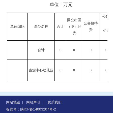
单位：万元
公务用
因公出国
公务接待
单位编码
单位名称
合计
（境）经
费
小计
费
合计
0
0
0
0
鑫源中心幼儿园
0
0
0
0
网站地图
|
网站声明
|
联系我们
备案号：陕ICP备14003207号-2