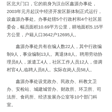
区北大门口，它的前身为汉台区鑫源办事处，
2003
年元月起汉中经济开发区新体制正式运行，
设鑫源办事处。办事处辖
5
个行政村和
4
个社区居
委会，幅员面积
10.69
平方公里，耕地面积
5.15
平
方公里，户籍人口
3642
户
12695
人。
鑫源办事处共有在编人数
22
人，其中行政编
制
9
人，事业编制
13
人。离退休
8
人。聘用劳动协
理员
8
人，派遣工
4
人，社区工作人员
12
人，借调
村官
4
人
,
临聘人员
8
人。实际在岗人员
58
人。
鑫源办事处设党政办、民政办、科教文卫
办、安检站、城建城管办、财政所、环卫所、司
法所、食药所、经济发展办公室等
10
个部门科
室。