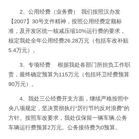
2
、公用经费（业务费） 我们按照汉办发
【
2007
】
30
号文件精神，按照公用经费定额标
准，及开发区统一核减压缩
10%
运行费的要求，
核定我处全年公用经费
26.28
万元（包括车改补贴
5.4
万元）。
3
、专项经费
根据我处各部门所担负工作职
责，最终确定预算为
115
万元（包括环卫经费预算
90
万元）。
4
、我处三公经费开支方面，继续严格按照中
央八项规定，坚决贯彻执行“厉行节约反对浪费”的
方针。按照车改要求，我处仅保留一辆车辆
,
公务
车辆运行费预算
2
万元。公务接待费为
0
预算。