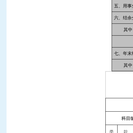
五、用事
六、结余
其中：
转入
七、年末
其中：
科目
类
款