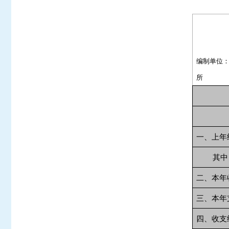
编制单位
所
一、上年
其中：
二、本年
三、本年
四、收支