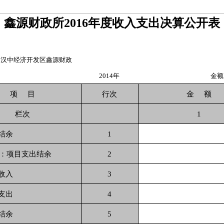
鑫源财政所2016年度收入支出决算公开表
：汉中经济开发区鑫源财政
2014年
金额
项 目
行次
金 额
栏次
1
结余
1
项目支出结余
2
收入
3
支出
4
结余
5