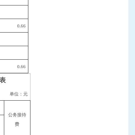
0.66
0.66
算表
单位：元
公务接待
费