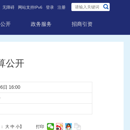
无障碍
网站支持IPv6
登录
注册
息公开
政务服务
招商引资
算公开
6日 16:00
会
体：
大
中
小
】
打印