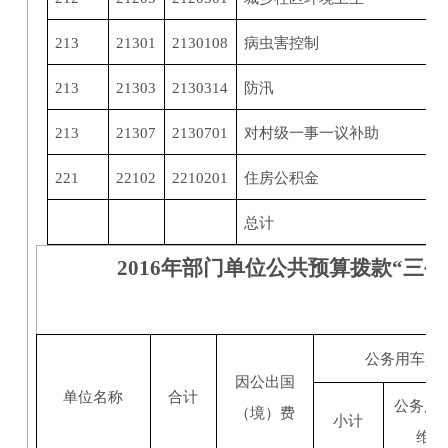
213
21301
2130108
病虫害控制
213
21303
2130314
防汛
213
21307
2130701
对村级一事一议补助
221
22102
2210201
住房公积金
总计
2016年部门单位公共预算拨款“三
公务用车购
因公出国
单位名称
合计
公务用
（境）费
小计
维护