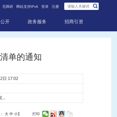
无障碍
网站支持IPv6
登录
注册
息公开
政务服务
招商引资
清单的通知
2日 17:02
..
体：
大
中
小
】
打印