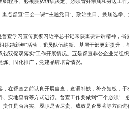
组织程序、必须服从组织决定、必须管好亲属和身边工作
。重点督查“三会一课”“主题党日”、政治生日、换届选
一是督查学习宣传贯彻习近平总书记来陕重要讲话精神，省
层组织纳新年”活动，党员队伍纳新、基层干部更新提升，
“双包双促双落实”工作开展情况。五是督查非公企业党组织
提炼、固化推广，党建品牌培育情况。
容，在督查之前认真开展自查，查漏补缺，补齐短板，于8
料、实地查看等方式进行。督查工作要做到“三个必须”：
、责任是否落实、履职是否尽责、成效是否显著等方面进