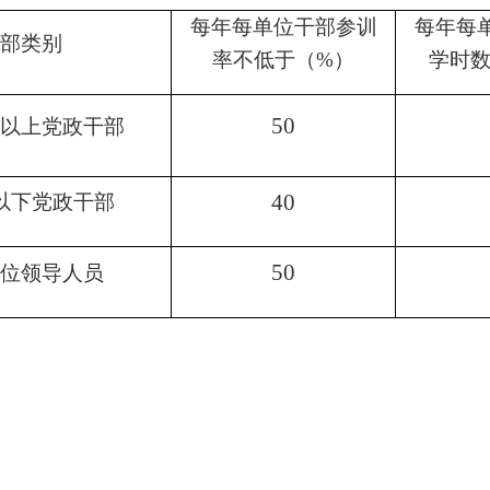
每年每单位干部参训
每年每
部类别
率不低于（
%
）
学时
50
以上
党政干部
40
以下党政干部
50
位领导人员