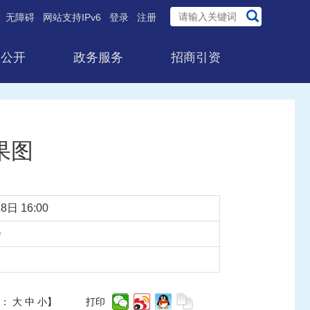
无障碍
网站支持IPv6
登录
注册
息公开
政务服务
招商引资
果图
8日 16:00
会
体：
大
中
小
】
打印