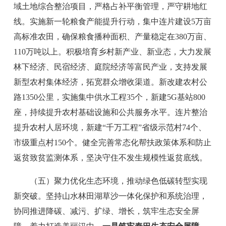
域土地综合整治项目，严格占补平衡管理，严守耕地红
线。实施新一轮粮食产能提升行动，
集中连片建设
5
万亩
高标准农田，确保粮食播种面积、产量稳定在
380
万亩、
110
万吨以上。积极培育乡村新产业、新业态，大力发展
林下经济、民宿经济、庭院经济等富民产业，支持发展
新型农村集体经济，拓宽群众增收渠道。新改建农村公
路
1350
公里，实施集中供水工程
35
个，新建
5G
基站
800
座，持续提升农村基础设施和公共服务水平。连片整治
提升农村人居环境，新建
“
千万工程
”
省级示范村
74
个、
市级重点村
150
个。健全完善常态化帮扶政策体系和防止
返贫致贫监测体系，坚决守住不发生规模性返贫底线。
（五）聚力优化生态环境，推动绿色低碳转型实现
新突破。
坚持山水林田湖草沙一体化保护和系统治理，
协同推进降碳、减污、扩绿、增长，筑牢生态安全屏