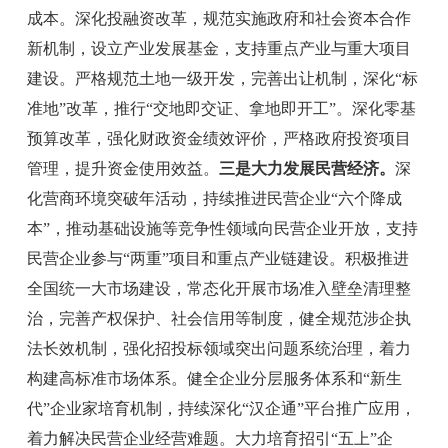
成本。深化投融资改革，规范实施政府和社会资本合作
新机制，设立产业发展基金
，支持重点产业与重大项目
建设。严格规范土地一级开发，完善出让机制，深化
“
标
准地
”
改革，推行
“
交地即交证、拿地即开工
”
。
深化零基
预算改革，强化财政资金绩效评价，严格政府投资项目
管理，提升资金使用效益。
三是大力发展民营经济。
深
化营商环境突破年活动，持续推进民营企业
“
六个降成
本
”
，推动基础设施等竞争性领域向民营企业开放，
支持
民营企业参与
“
两重
”
项目和重点产业链建设
。
积极推进
全国统一大市场建设，常态化开展市场准入壁垒清理整
治，完善产权保护、社会信用等制度，健全规范涉企执
法长效机制，强化招投标领域突出问题系统治理，着力
构建高标准市场体系。
健全企业分层服务体系和
“
新生
代
”
企业家培育机制，持续深化
“
汉企通
”
平台推广应用，
着力解决民营企业经营难题。大力培育招引
“
五上
”
企