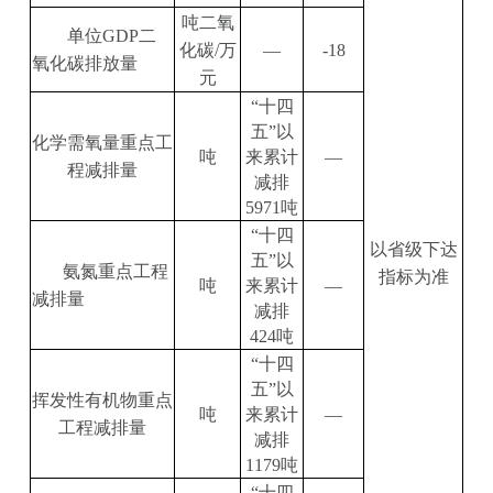
吨二氧
单位
GDP
二
化碳
/
万
—
-18
氧化碳排放量
元
“
十四
五
”
以
化学需氧量重点工
吨
来累计
—
程减排量
减排
5971
吨
“
十四
以省
级
下达
五
”
以
氨氮重点工程
指标为准
吨
来累计
—
减排量
减排
424
吨
“
十四
五
”
以
挥发性有机物重点
吨
来累计
—
工程减排量
减排
1179
吨
“
十四