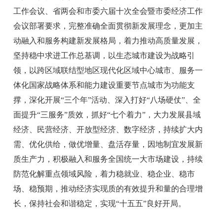
工作会议、省两会和市委六届十次全会暨市委经济工作
会议部署要求，完整准确全面贯彻新发展理念，更加主
动融入和服务构建新发展格局，着力推动高质量发展，
坚持稳中求进工作总基调，以生态城市建设为战略引
领，以跨区域联结型地区现代化区域中心城市、服务一
体化国家战略体系和能力建设重要节点城市为功能支
撑，深化开展
“
三个年
”
活动
、
深入打好
“
八场硬仗
”
、
全
面提升
“
三服务
”
质效，
抓好
“
七个着力
”
，大力发展县域
经济、民营经济、开放型经济、数字经济，持续扩大内
需、优化供给，做优增量、盘活存量，因地制宜发展新
质生产力，积极融入和服务全国统一大市场建设，持续
防范化解重点领域风险，着力稳就业、稳企业、稳市
场、稳预期，推动经济实现质的有效
提升和量的合理增
长，保持社会和谐稳定，实现
“
十五五
”
良好开局。