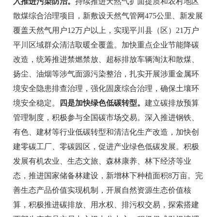
入推进污染防治。
持续推进天然气扩面提质和农村地区
散煤综合治理项目，新敷设天然气管网
475
公里、新发展
覆盖天然气用户
12
万户以上，实现平
川县（区）
21
万户
平川区域群众清洁取暖全覆盖。加快重点企业节能降碳
改造，统筹推进禁燃禁放、超标排放车辆淘汰和散煤、
扬尘、油烟等涉气面源污染整治，扎实开展涉重金属环
境安全隐患排查治理，强化固废综合治理，确保土壤环
境安全稳定。
四是加快绿色低碳转型。
建立碳排放预算
管理制度，积极参与全国碳市场交易。深入推进钢铁、
有色、建材等行业低碳转型和清洁化生产改造，加快创
建零碳工厂、零碳园区，促进产业绿色低碳发展。积极
发展有机农业、生态文旅、森林康养、林下经济等业
态，推进国家储备林建设，新增林下种植面积
8
万亩。
完
善
生态产品价值实现机制，开展自然资源生态价值核
算，积极推进碳排放、用水权、排污权交易，
探索搭建