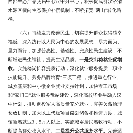
西部生态产品交易中心汉中分中心，积极促成引汉济渭
水源区横向生态保护补偿机制，
不断拓宽
“
两山
”
转化路
径。
（六）持续发力改善民生，切实提升群众获得感幸
福感。
深入践行以人民为中心的发展思想，
尽力而为、
量力而行，加强普惠性、基础性、兜底性民生建设，不
断增进民生福祉，
提高生活品质
。
一是突出稳就业促增
收。
实施稳岗扩容提质行动，深化就业服务提质、职业
技能提升、劳务品牌培育
“
三项工程
”
，推进重点行业、
城乡基层和中小微企业就业支持计划，加快零工市场
和
“
家门口
”
就业服务驿站建设，深化高校毕业生融入汉
中计划，推动退役军人高质量充分就业，完善欠薪治理
长效机制，加大以工代赈项目谋划储备和推进力度，城
镇新增就业
3．5
万人以上。实施城乡居民增收行动，不
断提高群众收入水平。
二是提升公共服务水平。
完善适