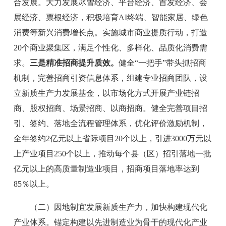
合发展。大力发展冰雪经济、平台经济、首发经济、会
展经济、票根经济，积极培育
AI
终端、智能家居、绿色
消费等新兴消费增长点。实施城市商业提质行动，打造
20
个商业聚集区，满足个性化、多样化、品质化消费需
求。
三是精准招商提升质效。
健全
“
一把手
”
带头抓招商
机制，完善招商引资信息体系，
组建
专业招商团队，设
立新质生产力发展基金，以市场化方式开展产业链招
商、股权招商、场景招商、以商招商。
健全完善项目招
引、签约、落地全流程管理体系，优化评价激励机制，
全年签约
2
亿元以上省际项目
20
个以上，
引进
3000
万
元
以
上产业项目
2
50
个以上，推动每个县（区）招引落地一批
亿元以上的高质量制造业项目
，
招商项目落地率达到
85％
以上
。
（二）因地制宜发展新质生产力，加快构建现代化
产业体系。
锚定构建以先进制造业为骨干的现代化产业