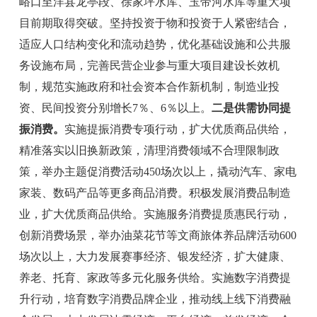
峪口至洋县龙亭段、徐家坪水库、玉带河水库等重大项
目前期取得突破。坚持投资于物和投资于人紧密结合，
适应人口结构变化和流动趋势，优化基础设施和公共服
务设施布局，完善民营企业参与重大项目建设长效机
制，规范实施政府和社会资本合作新机制，制造业投
资、民间投资分别增长
7％
、
6％
以上。
二是供需协同提
振消费。
实施提振消费专项行动，扩大优质商品供给，
精准落实以旧换新政策，清理消费领域不合理限制政
策，举办主题促消费活动
450
场次以上，撬动汽车、家电
家装、数码产品等更多商品消费。积极发展消费品制造
业，扩大优质商品供给。实施服务消费提质惠民行动，
创新消费场景，举办油菜花节等文商旅体养品牌活动
600
场次以上，大力发展赛事经济、银发经济，扩大健康、
养老、托育、家政等多元化服务供给。实施数字消费提
升行动，培育数字消费品牌企业，推动线上线下消费融