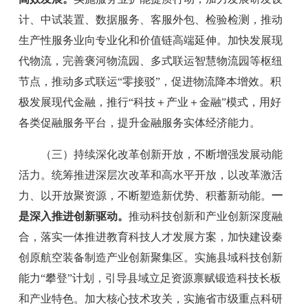
计、中试装置、数据服务、客服外包、检验检测，推动
生产性服务业向专业化
和
价值链高端延伸。加快发展现
代物流，完善褒河物流园、多式联运智慧物流园等枢纽
节点，推动多式联运
“
零接驳
”
，促进物流降本增效。
积
极
发展现代金融，推行
“
科技
＋
产业
＋
金融
”
模式，
用好
各类促融服务平台
，提升金融服务实体经济能力。
（三）持续深化改革创新开放，不断增强发展动能
活力。
统筹推进深层次改革和高水平开放，以改革激活
力、以开放聚资源，不断塑造新优势、积蓄新动能。
一
是深入推进创新驱动。
推动科技创新和产业创新深度融
合，
落实一体推进教育科技人才发展方案，加快建设秦
创原航空装备制造产业创新聚集区。
实施县域科技创新
能力
“
攀登
”
计划，引导县域立足资源禀赋锻造科技长板
和产业特色。加大核心技术攻关，实施省市级重点科研