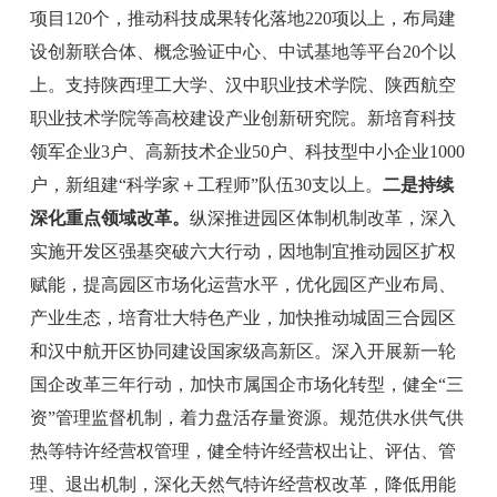
项目
120
个，推动科技成果转化落地
220
项以上，布
局建
设
创新联合体、
概念验证中心、中
试基地
等平台
20
个以
上。支持
陕西理工大学、汉中职业
技术学院
、
陕西航空
职业技术学院等高校建设产业创新研究院
。
新培育科技
领军企业
3
户、高新技术企业
50
户、科技型中小企业
1000
户，新组建
“
科学家
＋
工程师
”
队伍
30
支以上。
二是
持续
深化重点领域改革。
纵深推进园
区体制机制改革，深入
实施开发区强基突破六大行动，因地制宜推动园区扩权
赋能，提高园区市场化运营水平，优化园区产业布局、
产业生态，培育壮大特色产业
，
加快推动城固三合园区
和汉中航开区协同建设国家级高新区。
深入开展新一轮
国企改革三年行动
，加快市属国企
市场化转型
，
健全
“
三
资
”
管理
监督
机制，着力盘活存量资源。
规范
供水供气供
热等特许经营权管理，健全特许经营权出让、评估、管
理、退出机制，深化天然气特许经营权改革，降低用能