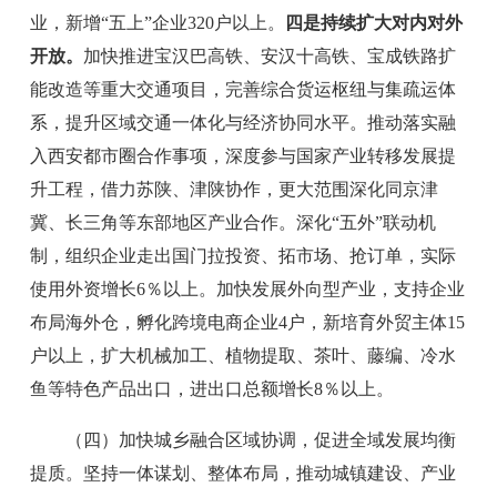
业，新增
“
五上
”
企业
320
户以上。
四是持续扩大对内对外
开放。
加快推进宝汉巴高铁、安汉十高铁、宝成铁路扩
能改造等重大交通项目，完善综合货运枢纽与集疏运体
系，提升区域交通一体化与经济协同水平。推动落实融
入西安都市圈合作事项，深度参与国家产业转移发展提
升工程，借力苏陕、津陕协作，更大范围深化同京津
冀、长三角等东部地区产业合作。深化
“
五外
”
联动机
制，组织企业走出国门拉投资、拓市场、抢订单，实际
使用外资增长
6％
以上。
加快发展外向型产业，支持企业
布局海外仓，
孵化跨境电商企业
4
户，新培育外贸主体
15
户以上，扩大机械加工、植物提取、茶叶、藤编、冷水
鱼等特色产品出口，进出口总额增长
8％
以上。
（四）加快城乡融合区域协调，促进全域发展均衡
提质。
坚持一体谋划、整体布局，推动城镇建设、产业