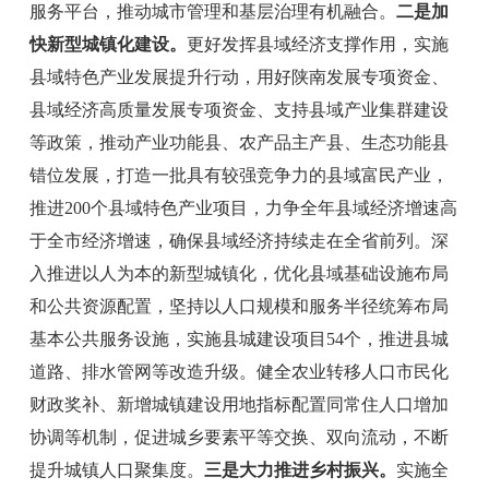
服务平台，推动城市管理和基层治理有机融合。
二是加
快新型城镇化建设。
更好发挥县域经济支撑作用，
实施
县域特色产业发展提升行动，
用好陕南发展专项资金、
县域经济高质量发展专项资金、
支持
县域产业集群建设
等
政策，推动产业功能县、农产品主产县、生态功能县
错位发展，打造一批具有较强竞争力的县域富民产业，
推进
200
个县域特色产业项目，力争全年县域经济增速高
于全市经济增速，确保县域经济持续走在全省前列。深
入推进以人为本的新型城镇化，优化县域基础设施布局
和公共资源配置，坚持以人口规模和服务半径统筹布局
基本公共服务设施，实施县城建设项目
54
个，推进县城
道路、排水管网等改造升级。健全农业转移人口市民化
财政奖补、新增城镇建设用地指标配置同常住人口增加
协调等机制，促进城乡要素平等交换、双向流动，不断
提升城镇人口聚集度。
三是大力推进乡村振兴。
实施全