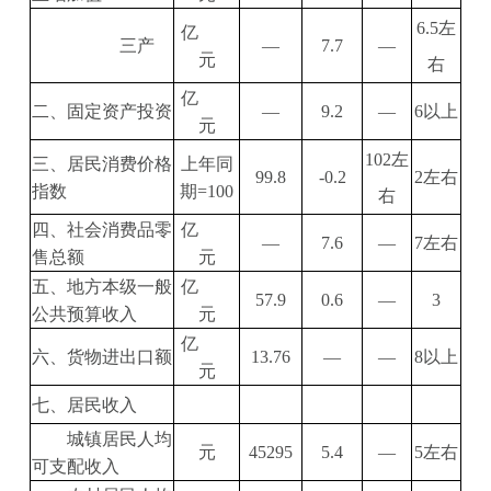
6.5
左
亿
三产
—
7.7
—
元
右
亿
二、固定资产投资
—
9.2
—
6
以上
元
102
左
三、居民消费价格
上年同
99.8
-0.2
2
左右
指数
期
=100
右
四、社会消费品零
亿
—
7.6
—
7
左右
售总额
元
五、地方本级一般
亿
57.9
0.6
—
3
公共预算收入
元
亿
六、货物进出口额
13.76
—
—
8
以上
元
七、居民收入
城镇居民人均
元
45295
5.4
—
5
左右
可支配收入