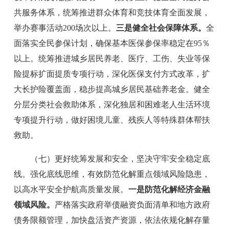
共服务体系，统筹推进群众体育和竞技体育全面发展，
举办赛事活动
200
场次以上。
三是健全社会保障体系。
全
面落实全民参保计划，确保基本医保参保率稳定在
95％
以上。统筹推进城乡居民养老、医疗、工伤、失业等保
险
提标扩面提质专项行动，深化医保支付方式改革，扩
大长护险覆盖面，稳步提高城乡居民基础养老金。健全
分层分类社会救助体系，深化独居和困难老人生活环境
专项提升行动，做好困境儿童、残疾人等特殊群体帮扶
救助。
（七）更好统筹发展和安全，坚决守牢安全稳定底
线。
强化底线思维，有效防范化解重点领域风险隐患，
以高水平安全护航高质量发展。
一是
防范化解经济金融
领域风险。
严格落实政府举债融资负面清单和
地方政府
债务限额管理
，加快盘活资产资源，依法依规化解存量