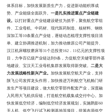
体系目标，加快发展新质生产力，促进新动能积厚成
势、产业能级全面跃升。
一是扎实推进重点产业链建
设。
以打好重点产业链建设硬仗为抓手，聚焦航空零组
件、工业母机、中药材、现代医药制造、核材料、钢铁
深加工等
10
条重点产业链，逐链动态梳理支撑性项目清
单、建立协调推进机制，加力推动
燎原公司产能提升、
汉江机床螺纹磨床等
31
个总投资
162．11
亿元的支撑性项
目，力争百亿级产业链达到
9
条，力促航空关键零部件基
地建设、宝汉天工业母机集群发展取得新突破。
二是
大
力发展战略性新兴产业。
加快发展航空航天产业，
支持
陕飞公司发挥龙头作用，加快推进万利航空飞机舱门研
发生产等项目建设，做大航空零部件配套产业，深度融
入
民用
大飞机供应链，打造航空机载集成交付中心。加
快发展低空经
济，
编制低空经济发展规划，
实
施
鹮
影
60
无人机、低空飞行试飞检测基地等项目，统筹布局低空