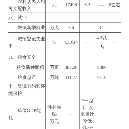
农村居民人均
元
17496
6.2
—
6
左右
可支配收入
八、就业
城镇新增就业
万人
3.6
—
3.5
—
4.3
以
城镇登记失业
%
4.3
以内
—
—
率
内
九、粮食安全
粮食播种面积
万亩
382.28
—
≥380
—
粮食总产
万吨
111.27
—
≥110
—
十、资源节约和环
境保护
“
十四
吨标准
五
”
以
单位
GDP
能
煤
/
—
来累计
耗
降低
万元
33.3
%