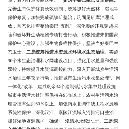
障，着力打造美丽汉中。
一是
筑牢秦巴生态安全屏障。
完善生态保护修复长效机制，统筹抓好天然林、湿地等
保护修复，加快完成硫铁矿
整治，巩固尾矿库治理成
效，
常态化排查整治
秦巴
“
五乱
”
，深化秦岭违规穿越探
险和破坏野生动植物专项打击行动。积极推进朱
鹮
国家
保护中心建设，加强生物多样性保护，坚决当好秦巴
生
态
卫士。
二是统筹推进水资源水环境水生态治理。
实施
90
个
水生态治理和
水网建设项目，强化用水总量和强度
双控，持续提升水资源调控能力。深入开展城乡生活污
水治理三年攻坚行动，推进城市生活污水收集处理
“
厂网
一体化
”
改革，
建成剩余
34
个建制镇污水集中处理设施，
城市生活污水处理率保持
在
95％
以上，农村生活污水治
理管控率达到
60％
以上。加强南水北调中线工程水源地
系统性保护，深化汉江、嘉陵江流域入河排污口整治，
抓好湿地资源保护，
确保
“
一泓清水永续北上
”
。
三是深