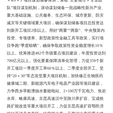
＋4N＋3”
项目谋划储备体系，采取
“
主要领导
＋
专业团
队
”
项目谋划机制，滚动谋划储备一批战略性新兴产业、
重大基础设施、公共服务、生态环保、城市更新、防灾
减灾等关键领域重大项目，确保谋划储备项目总投资达
到新开工项目
2
倍以上。用好
“
两重
”“
两新
”
、中央预算内
投资、专项债券、新型政策性金融工具等政策，实行项
目争跑
“
季度晾晒
”
，确保争取政策性资金额度增长
10％
以上。统筹推进
482
个市级重点项目建设，年度投资达到
700
亿元以上。强化要素保障清单化管理，力促
359
个新
开工项目一季度开工率
60％
以上、二季度全部开工。坚
持
“20＋30”
常态攻坚重大项目机制，加快修正生物医药
健康城二期、新能源汽车电子电器产业园等项目建设，
力争西乡旱船漕抽水蓄能电站、
2×100
万千瓦电力、焦岩
水库、略康高速、京昆高速汉中至陕川界扩容、宝成铁
路扩能改造等重大项目开工，力促京昆高速扩容鄠邑涝