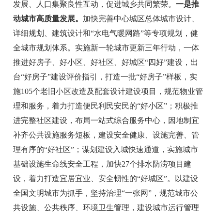
发展、人口集聚良性互动，促进城乡共同繁荣。
一是推
动城市高质量发展。
加快
完善
中心城区总体城市设计、
详细规划、建筑设计和
“
水电气暖网路
”
等专项规划
，健
全城市规划体系。实施新一轮城市更新三年行动，一体
推进好房子、好小区、好社区、好城区
“
四
好
”
建设，出
台
“
好房子
”
建设评价指引，打造一批
“
好房子
”
样板，
实
施
105
个老旧小区改造及配套设计建设项目，规范物业管
理和服务，着力打造便民利民安民的
“
好小区
”
；积极推
进完整社区建设，布局一站式综合服务中心，因地制宜
补齐公共设施服务短板，建设安全健康、设施完善、管
理有序的
“
好社区
”
；谋划建设入城快速通道，实施城市
基础设施生命线安全工程，加快
27
个排水防涝项目建
设，着力打造宜居宜业、安全韧性的
“
好城区
”
。以
建设
全国文明城市为抓手，坚持治理
“
一张网
”
，规范城市公
共设施、公共秩序、环境卫生管理，建设城市运行管理