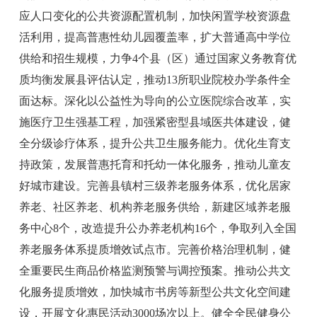
应人口变化的公共资源配置机制，加快闲置学校资源盘
活利用，提高普惠性幼儿园覆盖率，扩大普通高中学位
供给和招生规模，
力争
4
个
县
（
区
）
通过
国家义务教育优
质均衡发展
县
评估认定
，推动
13
所职业院校办学条件全
面达标。深化以公益性为导向的公立医院综合改革，实
施医疗卫生强基工程，加强紧密型县域医共体建设，健
全分级诊疗体系，提升公共卫生服务能力。优化生育支
持政策，发展普惠托育和托幼一体化服务，推动儿童友
好城市建设。完善县镇村三级养老服务体系，优化居家
养老、社区养老、机构养老服务供给，新建区域养老服
务中心
8
个，改造提升公办养老机构
16
个，争
取列入
全国
养老服务体系提质增效试点市。完善价格治理机制，健
全重要民生商品价格监测预警与调控预案。推动公共文
化
服务
提质增效，加快城市书房等新型公共文化空间建
设，开展文化惠民活动
3000
场次以上。健全全民健身公