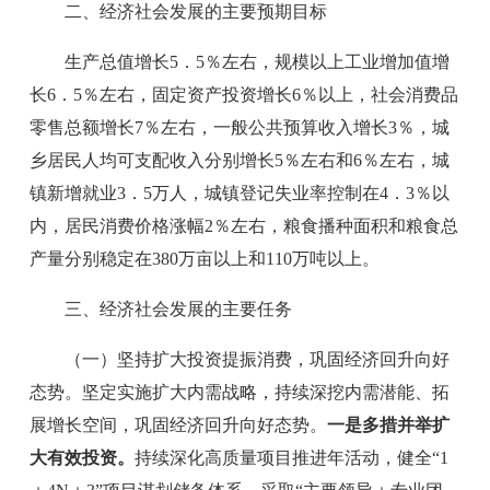
二、经济社会发展的主要预期目标
生产总值增长
5．5％
左右，规模以上工业增加值增
长
6．5％
左右，固定资产投资增长
6％
以上，社会消费品
零售总额增长
7％
左右，一般公共预算收入增长
3％
，城
乡居民人均可支配收入分别增长
5％
左右和
6％
左右，城
镇新增就业
3．5
万人，城镇登记失业率控制在
4．3％
以
内，居民消费价格涨幅
2％
左右，粮食播种面积和粮食
总
产量
分别稳定在
380
万亩以上和
110
万吨以上。
三、经济社会发展的主要任务
（一）
坚持扩大投资提振消费，巩固经济回升向好
态势。
坚定实施扩大内需战略，持续深挖内需潜能、拓
展增长空间，巩固经济回升向好态势。
一是多措并举扩
大有效投资。
持续深化高质量项目推进年活动，健全
“1