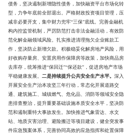
债务，坚决遏制新增隐性债务，
加快融资平台市场化转
型，力争年底前全部退出。
严格财政投资项目管理，压
减非必要开支，集中财力兜牢
“
三保
”
底线。
完善金融机
构内控监管机制，严厉防范打击非法金融活动，
有效防
范化解金融领域风险。扎
实推进清理拖欠企业账款工
作，坚决防止新增欠款。
积极稳妥化解房地产风险，用
好收购存量房、安置房用作保障房等政策，加快商品房
去库存，统筹推进
“
保回迁
”“
保还款
”
，促进房地产市场
平稳健康发展
。
二是持续提升公共安全生产水平。
深入
开展安全生产治本攻坚三年行动，常态化开展道路交
通、建筑施工、城镇燃气、危化品、消防等领域安全隐
患排查整治，提升重要基础设施本质安全水平，坚决防
范和遏制重特大事故发生。加快推进气象雷达、水文
站、地质灾害治理、避险搬迁等项目建设，健全突发事
件应急预案体系，完善协同高效的应急指挥和处置保障