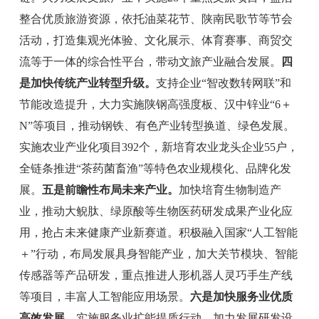
整合优质旅游资源，依托油菜花节、陕南民歌节等节会
活动，打造集观光体验、文化展示、体育赛事、商贸交
流等于一体的综合性平台，带动文旅产业融合发展。
四
是加快传统产业转型升级。
支持企业
“
智改数转网联
”
和
节能改造提升，大力实施陕钢
高强度板、
汉中锌业
“
6
＋
N
”
等项目，
推动钢铁、有色产业转型换道、
绿色发展。
实施农业产业化项目
392
个，新培育农业龙头企业
55
户，
全链条推进
“
茶药菌畜渔
”
等特色农业规模化、品牌化发
展。
五是前瞻性布局未来产业。
加快培育生物制造产
业，推动大鲵肽、绿原酸等生物医药研发成果产业化应
用，抢占未来健康产业新赛道。
积极融入国家
“
人工智能
＋”
行动，
布局发展
具身智能产业，加大
关节模块、智能
传感器等产品
研发
，重点推进
人形机器人灵巧手生产线
等
项目，
丰富人工智能应用场景。
六是加快服务业优质
高效发展。
实施服务业扩能提质行动，
加力
发展研发设