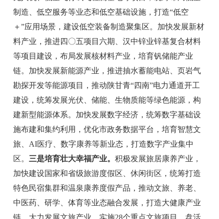
制造、低空服务等业态和低空基础设施，打造
“
低空
＋”
应用场景，建设低空装备制造聚集区。加快发展新材
料产业，推进四〇五
项目六期、
汉中锌业锌基复合材料
等项目建设，布局发展核材料产业，培育钒储能产业
链。
加快发展新能源产业，
推进抽水蓄能电站、页岩气
勘探开发等能源项目
，
推动陕甘青
“
四南
”
电力通道开工
建设，统筹发展光伏、储能、生物质能等绿色能源，
构
建新型能源体系。
加快发展数字经济，统筹数字基础设
施布建和集约利用，优化市政务数据平台，培育智慧文
旅、
AI
医疗、数字康养等新业态，打造数字产业集中
区。
三是培育壮大幸福产业。
积极发展旅居康养产业，
加快建设国家和省级旅游度假区、休闲街区，统筹打造
特色民宿集群和温泉康养度假产品，
推动文旅、养老、
中医药、研学、体育等业态融合发展，打造大健康产业
链。
大力发展文旅
产业，实施
28
个重点文旅项目，盘活