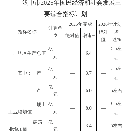
汉中市
2026
年国民经济和社会发展
主
要综合指标计划
2025
年完成
2026
年计划
计算单
指标名称
绝对
增
位
绝对值
增速
%
值
速
%
5.5
左
亿
一、地区生产总值
—
6.4
—
元
右
3.5
左
亿
其中：一产
—
3.7
—
元
右
亿
二产
—
6.0
—
5
左右
元
6.5
左
规上
亿
—
8.0
—
工业增加值
元
右
建筑
亿
—
3.4
—
5
左右
业增加值
元