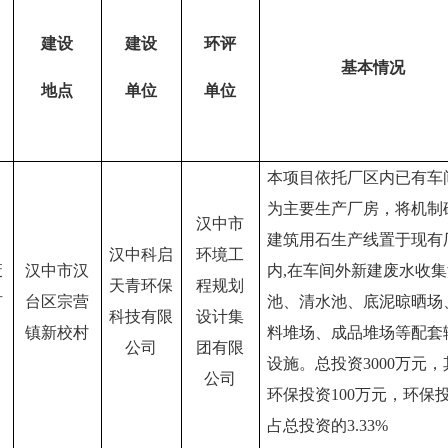
建设
建设
环评
基本情况
地点
单位
单位
本项目依托厂区内已有车
为主要生产厂房，将机制
汉中市
建筑用石生产线置于现有
汉中科启
环境工
废
汉中市汉
内
,在车间外新建废水收
天青环保
程规划
矿
台区宗营
池、清水池、底泥晾晒场
科技有限
设计集
镇新校村
料堆场、成品堆场等配套
公司
团有限
设施。总投资3000万元，
公司
环保投资100万元，环保
占总投资的3.33%