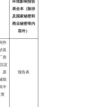
环境影响报告
表全本（除涉
及国家秘密和
商业秘密等内
容外）
间作
砂及
厂房
集沉淀
、原
报告表
辅助
其中
投资