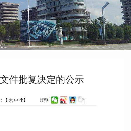
价文件批复决定的公示
：【
大
中
小
】
打印