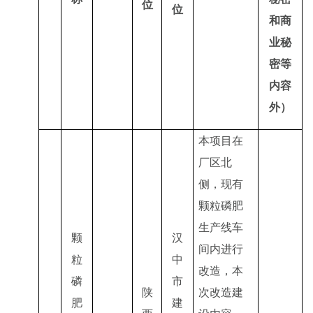
位
位
和商
业秘
密等
内容
外）
本项目在
厂区北
侧，现有
颗粒磷肥
生产线车
颗
汉
间内进行
粒
中
改造，本
磷
市
陕
次改造建
肥
建