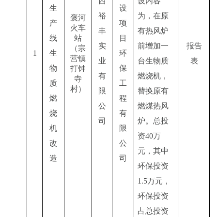
西
设内容
生
设
裕
为，在原
褒河
产
项
火车
丰
有热风炉
线
站
目
实
前增加一
报告
（宗
1
生
环
营镇
业
台生物质
表
物
保
打钟
有
燃烧机，
寺
质
工
村）
限
替换原有
燃
程
公
燃煤热风
烧
有
司
炉。总投
机
限
资
40万
改
公
元，其中
造
司
环保投资
1.5万元，
环保投资
占总投资