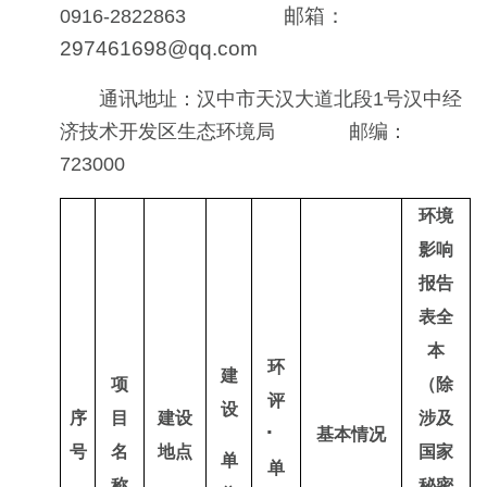
邮箱：
0916-2822863
297461698@qq.com
通讯地址：汉中市天汉大道北段1号汉中经
济技术开发区生态环境局 邮编：
723000
环境
影响
报告
表全
本
环
建
项
（除
评
设
序
目
建设
涉及
⠂
基本情况
号
名
地点
国家
单
单
称
秘密