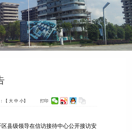
告
：【
大
中
小
】
打印
经开区县级领导在信访接待中心公开接访安