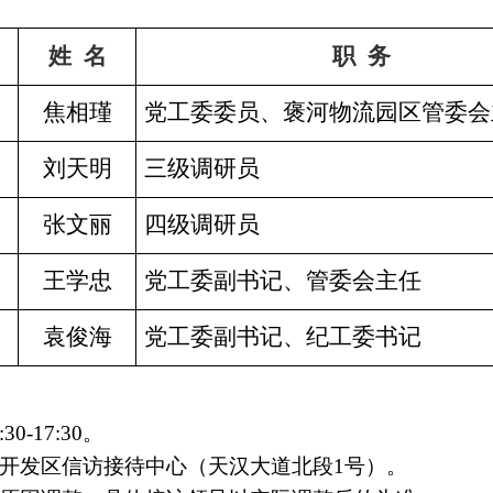
姓
名
职
务
日
焦相瑾
党工委委员、褒河物流园区管委会
日
刘天明
三级调研员
日
张文丽
四级调研员
日
王学忠
党工委副书记、管委会主任
日
袁俊海
党工委副书记、纪工委书记
30-17:30。
区信访接待中心（天汉大道北段1号）。