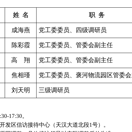
姓
名
职
务
日
成海燕
党工委委员、四级调研员
日
陈彩霞
党工委委员、管委会副主任
日
高
翔
党工委委员、管委会副主任
日
焦相瑾
党工委委员、褒河物流园区管委会
日
刘天明
三级调研员
30-17:30。
区信访接待中心（天汉大道北段1号）。