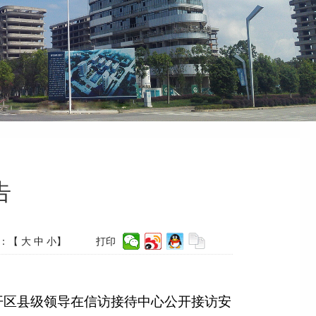
告
：【
大
中
小
】
打印
经开区县级领导在信访接待中心公开接访安