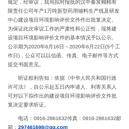
规定，经审议，我局拟对报批
的
汉中秦发糊精有
限责任公司
年产
1万吨新型药用辅料生产线及研发
中心建设项目
环境影响评价文件作出批复决定。
为保证此次审议工作的严肃性和公正性，现将建
设项目环境影响评价文件的基本情况予以公示。
公示期为
2020年
6
月
16
日－2020年
6
月
22
日(5个工
作日)，
公众可以以信函、传真、电子邮件等方式
提交书面意见。
听证权利告知：依据《中华人民共和国行政
许可法》，自公示起五日内申请人、利害关系人
可对以下拟作出的建设项目环境影响评价文件批
复决定要求听证。
电话：0916-2861632传真：0916-2861632邮
箱：
297461698@qq.com