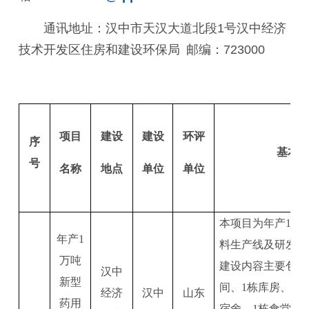
通讯地址：汉中市天汉大道北段1号汉中经济
技术开发区住房和建设环保局 邮编：723000
项目
建设
建设
环评
序
基本
号
名称
地点
单位
单位
本项目为
年产
1万
年产
1
料生产线及研发中
万吨
建设内容主要包含
汉中
新型
间、1栋库房、1栋
经济
汉中
山东
药用
宿舍、1栋食堂及