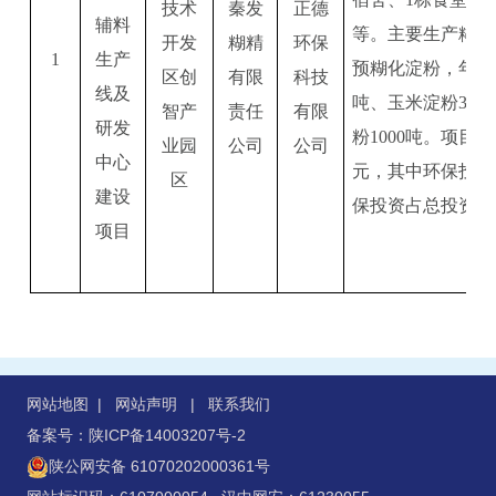
技术
秦发
正德
辅料
等。主要生产糊精
开发
糊精
环保
1
生产
预糊化淀粉，年产量
区创
有限
科技
线及
吨、玉米淀粉300
智产
责任
有限
研发
粉1000吨。
项目总
业园
公司
公司
中心
元，其中环保投资
区
建设
保投资占总投资的
项目
网站地图
|
网站声明
|
联系我们
备案号：陕ICP备14003207号-2
陕公网安备 61070202000361号