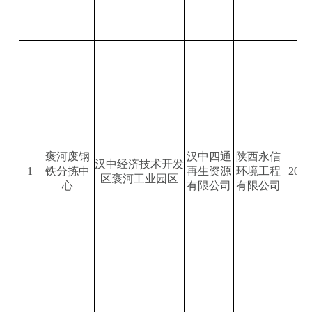
褒河废钢
汉中四通
陕西永信
汉中经济技术开发
1
铁分拣中
再生资源
环境工程
2020
区褒河工业园区
心
有限公司
有限公司