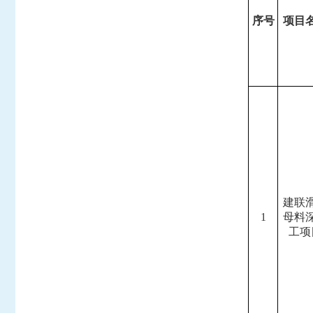
序号
项目
建联
1
母料
工项