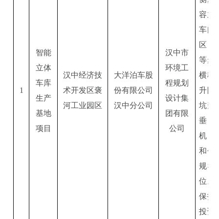
容主
车间
区、
智能
汉中市
等;
立体
环境工
汉中经济技
大洋泊车股
横移
车库
程规划
1
术开发区褒
份有限公司
升降
生产
设计集
河工业园区
汉中分公司
坑升
基地
团有限
垂直
项目
公司
机、
和仓
规模
位。
保投
投资的