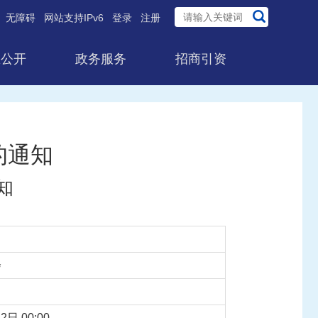
无障碍
网站支持IPv6
登录
注册
息公开
政务服务
招商引资
的通知
知
会
2日 00:00