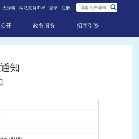
无障碍
网站支持IPv6
登录
注册
息公开
政务服务
招商引资
通知
知
会
6日 00:00