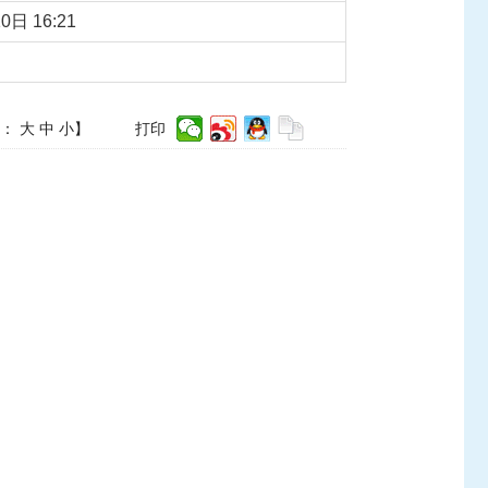
0日 16:21
体：
大
中
小
】
打印