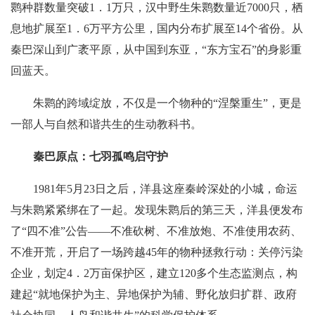
鹮种群数量突破1．1万只，汉中野生朱鹮数量近7000只，栖
息地扩展至1．6万平方公里，国内分布扩展至14个省份。从
秦巴深山到广袤平原，从中国到东亚，“东方宝石”的身影重
回蓝天。
朱鹮的跨域绽放，不仅是一个物种的“涅槃重生”，更是
一部人与自然和谐共生的生动教科书。
秦巴原点：七羽孤鸣启守护
1981年5月23日之后，洋县这座秦岭深处的小城，命运
与朱鹮紧紧绑在了一起。发现朱鹮后的第三天，洋县便发布
了“四不准”公告——不准砍树、不准放炮、不准使用农药、
不准开荒，开启了一场跨越45年的物种拯救行动：关停污染
企业，划定4．2万亩保护区，建立120多个生态监测点，构
建起“就地保护为主、异地保护为辅、野化放归扩群、政府