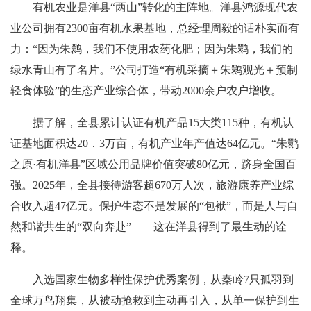
有机农业是洋县“两山”转化的主阵地。洋县鸿源现代农
业公司拥有2300亩有机水果基地，总经理周毅的话朴实而有
力：“因为朱鹮，我们不使用农药化肥；因为朱鹮，我们的
绿水青山有了名片。”公司打造“有机采摘＋朱鹮观光＋预制
轻食体验”的生态产业综合体，带动2000余户农户增收。
据了解，全县累计认证有机产品15大类115种，有机认
证基地面积达20．3万亩，有机产业年产值达64亿元。“朱鹮
之原·有机洋县”区域公用品牌价值突破80亿元，跻身全国百
强。2025年，全县接待游客超670万人次，旅游康养产业综
合收入超47亿元。保护生态不是发展的“包袱”，而是人与自
然和谐共生的“双向奔赴”——这在洋县得到了最生动的诠
释。
入选国家生物多样性保护优秀案例，从秦岭7只孤羽到
全球万鸟翔集，从被动抢救到主动再引入，从单一保护到生