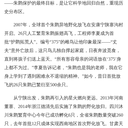
——朱鹮保护的最终目标，是让它科学地回归自然，重现历
史分布区。
2007年，全球首个朱鹮异地野化放飞在安康宁陕寨沟村
开启。26只人工繁育朱鹮振翅高飞，工程师李夏成为首
批“护鹮拓荒人”。编号“375”的雌鸟让他印象最深——“丈
夫”意外亡故后，这只鸟儿独自撑起家庭，日夜奔波觅食，
直到将孩子们送上蓝天。“所有形容母亲的词语放在‘375’身
上都不为过。”李夏告诉记者，“朱鹮也是我的老师，我在它
身上学到了遇到困难永不退缩的精神。”如今，昔日首批放
飞的26只朱鹮已繁衍至500余只。
从宁陕出发，朱鹮再引入的星火燃向更远。2013年河南
董寨、2014年浙江德清先后实施了朱鹮的野化放归。四川沐
川朱鹮繁育中心今年已成功孵化6只，全省朱鹮数量突破260
只，去年首批12只成体实现西南地区首次野化放飞。甘肃天