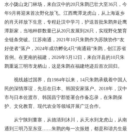
水小陇山龙门林场，来自汉中的20只朱鹮已壮大至36只，今
年9月将迎来首次野化放飞。江西鹰潭龙虎山，从上海返乡
的肖天祥放下生意，专程赴汉中学习，护送首批朱鹮奔赴鹰
潭新家，当地种群数量已从20只发展到26只，实现野化繁育
全链条突破。江苏南通，2021年10只朱鹮作为苏陕协作“友
好使者”落户，2024年成功孵化4只“南通籍”朱鹮，创江苏省
首例。在更南的福建，2026年5月12日，来自洋县的10只朱
鹮重返三明市龙栖山，这是朱鹮在福建绝迹后首次回归。
视线越过国界，自1984年以来，14只朱鹮承载着中国人
民的深情厚谊，先后在日本、韩国安家落户。2018年，汉中
市与日本佐渡市、韩国昌宁郡签署合作备忘录，在朱鹮保
护、文化教育、现代农业等领域开展广泛合作。
从宁陕到董寨，从德清到沐川，从天水到龙虎山，从南
通到三明乃至东亚……朱鹮的每一次振翅，都是和谐共生最