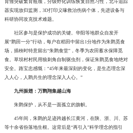
育雏突破繁育瓶颈，分级野化训练恢复自然习性，北斗追踪
器实现放归监测，3D打印义喙救治伤病个体，先进设备与
科研协同攻克技术难题。
社区参与是保护成功的关键。华阳等地群众自发开
展“鹮田一分”行动，每户在稻田中留出1分地作为朱鹮觅食
场，插秧时特意留出“朱鹮食堂”，冬季为农田蓄水保障觅
食。草坝村村民用狼刺角自制驱虫剂，保证朱鹮觅食地绝对
安全。路宝忠感慨：“45年来最深刻的变化，是生态理念深
入人心，人鹮共生的理念深入人心。”
九州振翅：万鹮翔集越山海
朱鹮保护，从不是一面孤立的旗帜。
45年间，朱鹮的足迹跨越长江黄河，在陕、浙、川、苏
等十余省份落地生根。这背后是“再引入”科学理念的指引