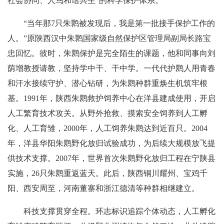
社会协同、人鸟和谐共生”的科学保护体系。
“当年那7只朱鹮被发现后，我是第一批接手保护工作的
人。”原陕西汉中朱鹮国家级自然保护区管理局副局长路宝
忠回忆。彼时，朱鹮保护是完全陌生的课题，他和同事向刘
荫增教授请教，坚持学中干、干中学。一代代护鹮人用青春
和汗水接续守护、潜心钻研，为朱鹮种群重焕生机筑牢根
基。1991年，陕西朱鹮救护饲养中心在洋县建成使用，开启
人工繁育技术攻关。从野外抢救、摸索安全饲养到人工孵
化、人工育雏，2000年，人工饲养朱鹮达到近百只。2004
年，洋县华阳朱鹮野化放归试验成功，为后续大规模放飞提
供技术支撑。2007年，世界首次朱鹮野化放归工程在宁陕县
实施，26只朱鹮重返蓝天。此后，陕西铜川耀州、宝鸡千
阳、西安周至，河南董寨和浙江德清等种群相继建立。
科技支撑贯穿全程。环志标识追踪个体动态，人工孵化