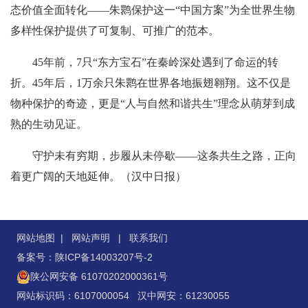
态价值全面转化——朱鹮保护这一“中国方案”为全世界生物
多样性保护提供了可复制、可推广的范本。
45年前，7只“东方宝石”在秦岭深处遇到了命运的转
折。45年后，1万余只朱鹮在世界各地振翅翱翔。这不仅是
物种保护的奇迹，更是“人与自然和谐共生”理念从萌芽到成
熟的生动见证。
守护未有穷期，步履从未停歇——这条共生之路，正向
着更广阔的天地延伸。（汉中日报）
网站地图
|
网站声明
|
联系我们
备案号：陕ICP备14003207号-2
陕公网安备 61070202000361号
网站标识码：6107000054 汉中网安：61230055