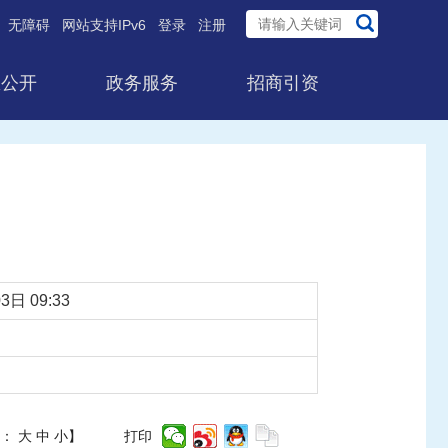
无障碍
网站支持IPv6
登录
注册
息公开
政务服务
招商引资
3日 09:33
体：
大
中
小
】
打印