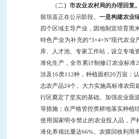
（
二
）
市农业农村局的办理回复
留坝县正在公示阶段。
一是构建农业
四个区域主导产业，因地制宜培育黑
特色产业为补充的
“3+4+N”
现代农业
库、人才池、专家工作站，设立专项
准化生产
，
全市累计制修订农业标准
2
涉及
16
类
112
种，种植面积
20
万亩；
志农产品
24
个。大力实施高标准农田
行区奠定了坚实的基础。
加强农业面
等措施；在严格管控类耕地落实种植
使用国家明令禁止的农业投入品，严
准化养殖比重达
66%
。农膜回收利用