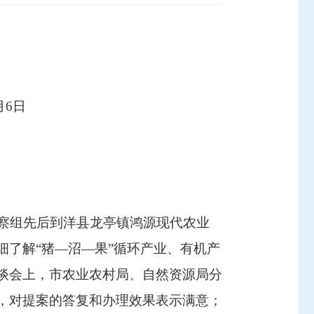
月
6
日
察组
先
后到
洋县龙亭镇鸿源现代农业
细了解
“猪—沼—果”循环产业、有机产
谈会上，市农业农村局、自然资源局分
，对提案的答复和办理效果表示满意；