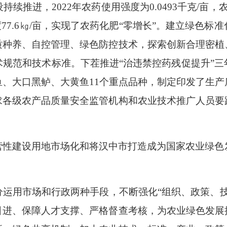
设持续推进，
2022
年农药使用强度为
0.0493
千克
/
亩，
度
77.6
㎏
/
亩，实现了农药化肥“零增长”。建立绿色标
质种养、自控管理、绿色防控技术，探索创新合理密植
规范和技术标准。下茬推进“治违禁控药残促提升”
鱼、大口黑鲈、大黄鱼
11
个重点品种，制定印发了生产
求各级农产品质量安全监管机构和农业技术推广人员要
营性建设用地市场化和将汉中市打造成为国家农业绿色
分运用市场和行政两种手段，不断强化
“组织、政策、
引进、保障人才支撑、严格督查考核，为农业绿色发展