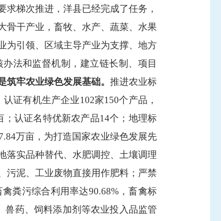
要求梯次推进，洋县已经完成了任务，
大骨干产业，畜牧、水产、蔬菜、水果
业为引领、区域主导产业为支撑、地方
核办法和监督机制，建立链长制、项目
是
筑牢农业绿色发展基础。
推进农业标
，认证有机生产企业
102
家
150
个产品，
亩；认证名特优新农产品
14
个；地理标
7.84
万亩，为打造国家农业绿色发展先
地落实品种替代、水肥调控、土壤调理
、污泥、工业废物直接用作肥料
；
严禁
畜禽粪污综合利用率达
90.68%
，畜禽标
、兽药、饲料添加剂等农业投入品监管