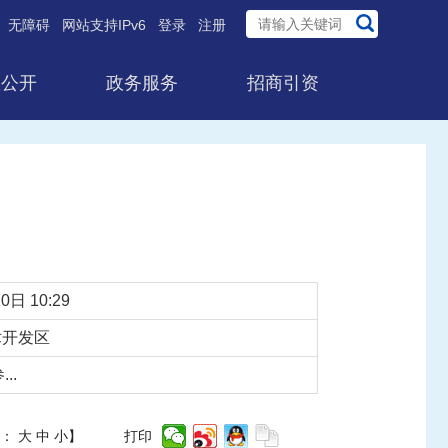
无障碍
网站支持IPv6
登录
注册
息公开
政务服务
招商引资
0日 10:29
术开发区
..
体：
大
中
小
】
打印