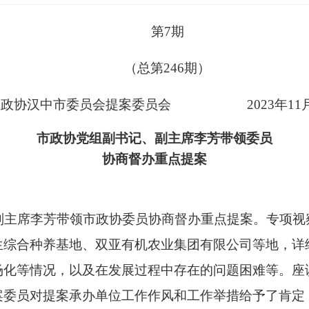
第
7
期
（总第
246
期）
政协汉中市委员会提案委员会
202
3
年
11
市政协党组副书记、副主席李芳带领委员
协商督办重点提案
副主席李芳带领市政协
委
员协商督办
重点提案
。
专项视
生综合种养基地、双亚有机农业集团有限公司等地
，详
场化等情况，以及在发展过程中存在的问题困难等。
座
案委员对提案承办单位工作作风和工作举措给予了肯定