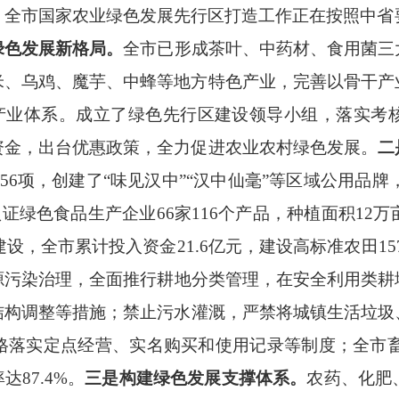
。
全市国家农业绿色发展先行区打造工作正在按照中省
绿色发展新格局。
全市
已形成茶叶、中药材、食用菌三
米、乌鸡、魔芋、中蜂等地方特色产业，完善以骨干产
产业体系。成立了绿色先行区建设领导小组，落实考
资金，出台优惠政策，全力促进农业农村绿色发展
。
二
56
项，创建了
“
味见汉中
”“
汉中仙
毫
”
等区域公用品牌
认证绿色食品生产企业
66
家
116
个产品，种植面积
12
万
建设
，
全市累计投入资金
21.6
亿元，建设高标准农田
15
源污染治理
，
全面推行耕地分类管理，在安全利用类耕
结构调整等措施
；
禁止污水灌溉，严禁将城镇生活垃圾
格落实定点经营、实名购买和使用记录等制度
；
全市
率达
87.4%
。
三是
构建绿色发展支撑体系
。
农药、化肥