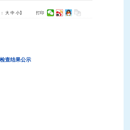
体：
大
中
小
】
打印
督检查结果公示