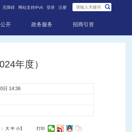
无障碍
网站支持IPv6
登录
注册
息公开
政务服务
招商引资
24年度）
0日 14:36
体：
大
中
小
】
打印