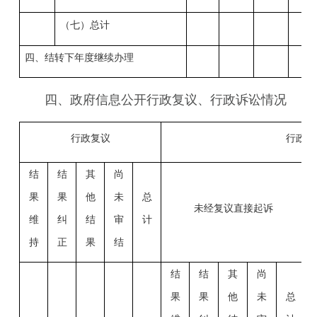
（七）总计
四、结转下年度继续办理
四、政府信息公开行政复议、行政诉讼情况
行政复议
行政诉
结
结
其
尚
果
果
他
未
总
未经复议直接起诉
维
纠
结
审
计
持
正
果
结
结
结
其
尚
果
果
他
未
总