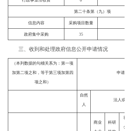
行政事业性收费
0
第二十条第（九）项
信息内容
采购项目数量
采
政府集中采购
35
4
三、收到和处理政府信息公开申请情况
（本列数据的勾稽关系为：第一项
加第二项之和，等于第三项加第四
申请人
项之和）
自然
法人或其
人
社
商业
科研
公