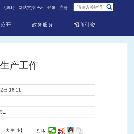
无障碍
网站支持IPv6
登录
注册
息公开
政务服务
招商引资
生产工作
2日 16:11
..
体：
大
中
小
】
打印