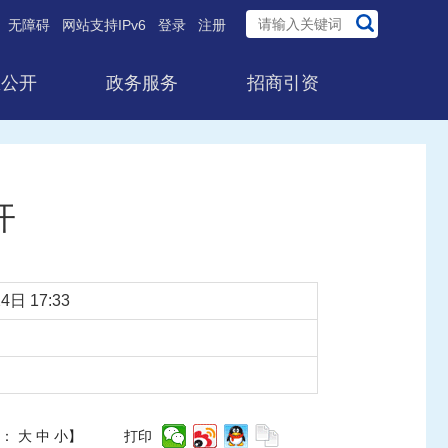
无障碍
网站支持IPv6
登录
注册
息公开
政务服务
招商引资
开
4日 17:33
体：
大
中
小
】
打印