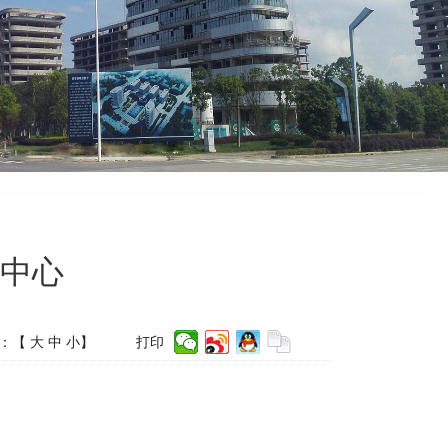
中心
：【
大
中
小
】
打印