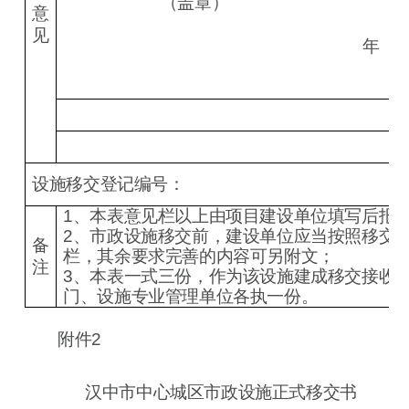
（盖章）
意
见
年 
设施移交登记编号：
1、本表意见栏以上由项目建设单位填写后报
2、市政设施移交前，建设单位应当按照移交具
备
栏
，其余要求完善的内容可另附文；
注
3、本表一式三份，作为该设施建成移交接收
门、设施专业管理单位各执一份。
附件
2
汉中市中心城区市政设施正式移交书