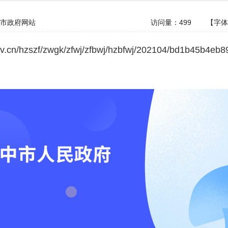
市政府网站
访问量：
499
【字
ov.cn/hzszf/zwgk/zfwj/zfbwj/hzbfwj/202104/bd1b45b4eb