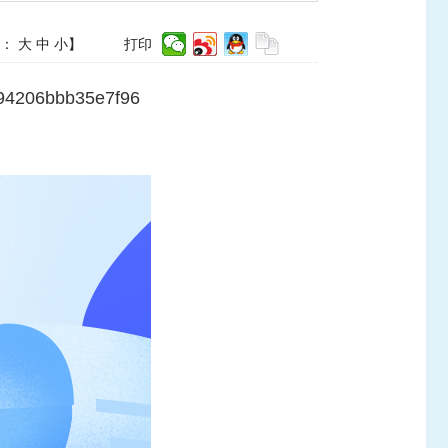
体：
大
中
小
】
打印
894206bbb35e7f96