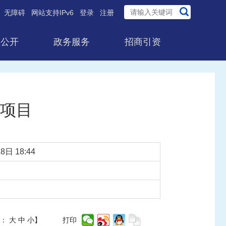
无障碍
网站支持IPv6
登录
注册
息公开
政务服务
招商引资
P项目
8日 18:44
体：
大
中
小
】
打印