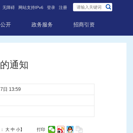
无障碍
网站支持IPv6
登录
注册
息公开
政务服务
招商引资
的通知
7日 13:59
体：
大
中
小
】
打印