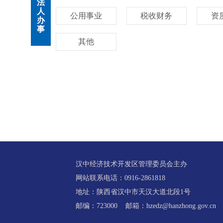
法
人
公用事业
税收财务
资
办
事
其他
汉中经济技术开发区管理委员会主办
网站联系电话：0916-2861818
地址：陕西省汉中市天汉大道北段1号
邮编：723000 邮箱：hzedz@hanzhong.gov.cn