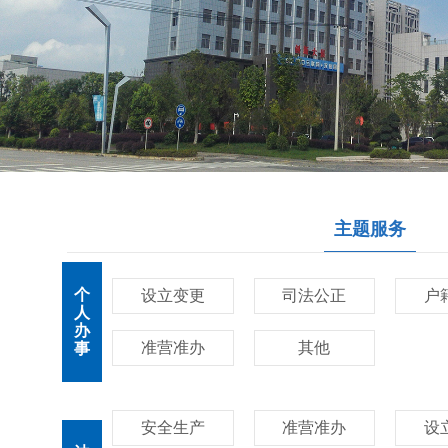
主题服务
个
设立变更
司法公正
户
人
办
准营准办
其他
事
安全生产
准营准办
设