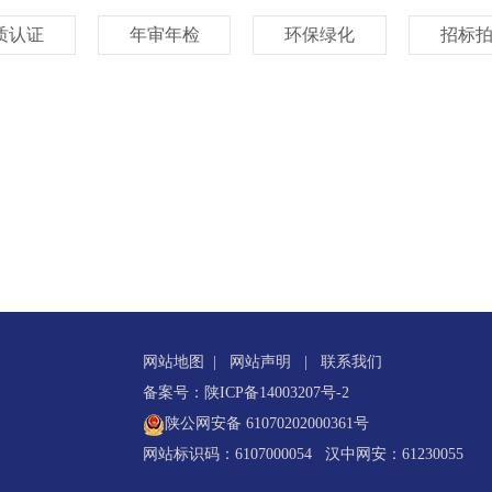
质认证
年审年检
环保绿化
招标
网站地图
|
网站声明
|
联系我们
备案号：陕ICP备14003207号-2
陕公网安备 61070202000361号
网站标识码：6107000054 汉中网安：61230055